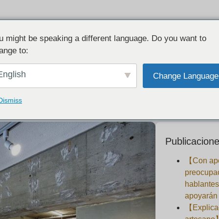
u might be speaking a different language. Do you want to
ange to:
MITUBACI Abierto de TOKIO.
English
Change Language
2019-04-15
Dismiss
Publicacione
【Con apo
preocupa
hablantes
apoyarán 
【Explicad