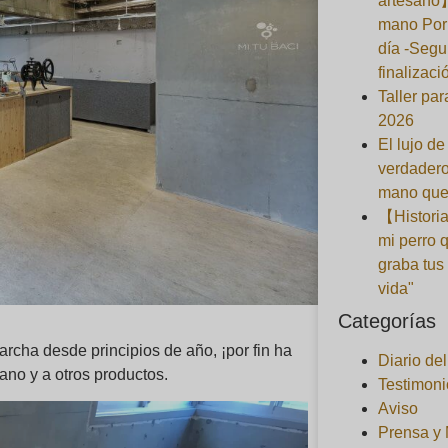
artesano
mano Por 
día -Segu
finalizaci
Taller pa
2026
El lujo de
verdadero
mano que
【Historia
mi perro 
graba tus
vida"
Categorías
cha desde principios de año, ¡por fin ha
Diario de
ano y a otros productos.
Testimoni
Aviso
Prensa y