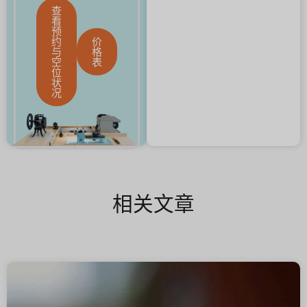
查
看
预
约
价
与
格
空
表
位
状
况
相关文章