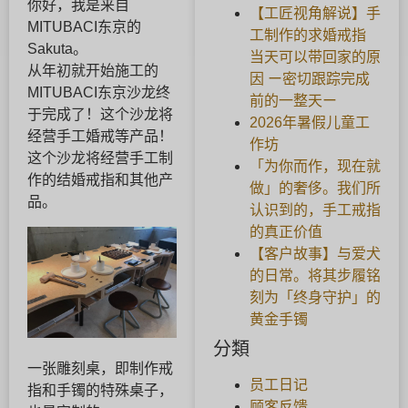
你好，我是来自
【工匠视角解说】手
MITUBACI东京的
工制作的求婚戒指
Sakuta。
当天可以带回家的原
从年初就开始施工的
因 ー密切跟踪完成
MITUBACI东京沙龙终
前的一整天ー
于完成了！这个沙龙将
2026年暑假儿童工
经营手工婚戒等产品！
作坊
这个沙龙将经营手工制
「为你而作，现在就
作的结婚戒指和其他产
做」的奢侈。我们所
品。
认识到的，手工戒指
的真正价值
【客户故事】与爱犬
的日常。将其步履铭
刻为「终身守护」的
黄金手镯
分類
一张雕刻桌，即制作戒
员工日记
指和手镯的特殊桌子，
顾客反馈