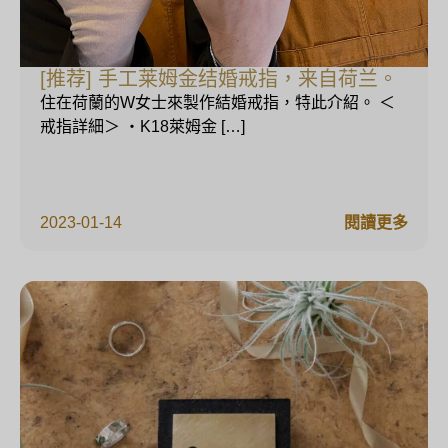
[推荐] 手工莱姆金结婚戒指，来自荷兰。
住在荷蘭的W女士來製作結婚戒指，特此介紹。 ＜
戒指詳細＞ ・K18萊姆金 […]
2023-01-14
閱讀更多