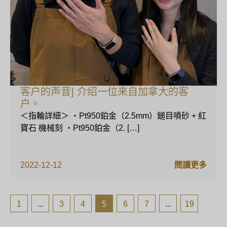
客户的声音] 介绍一位来自加拿大的客
户。
＜指輪詳細＞ ・Pt950鉑金（2.5mm）鎚目噴砂 + 紅
寶石 機械刻 ・Pt950鉑金（2. […]
2022-12-12
閱讀更多
1
...
3
4
5
6
7
...
19