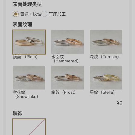
表面处理类型
普通・纹理
车床加工
表面纹理
镜面 （Plain）
水面纹
森纹（Foresta）
（Hammered）
星纹（Stella）
雪花纹
霜纹（Frost）
（Snowflake）
¥
0
装饰