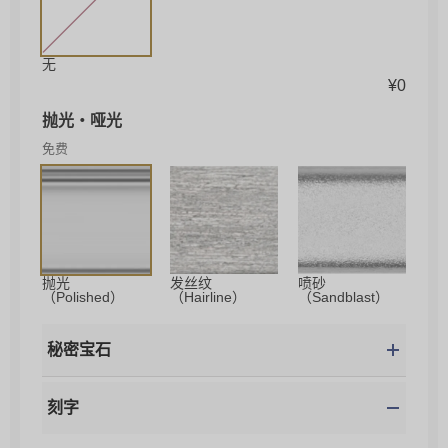
无
¥
0
抛光・哑光
免费
抛光
发丝纹
喷砂
（Polished）
（Hairline）
（Sandblast）
秘密宝石
刻字