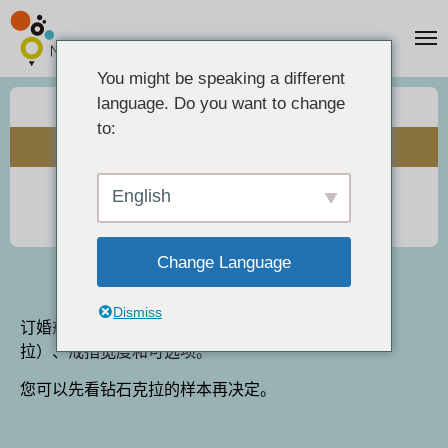
You might be speaking a different
language. Do you want to change
结婚戒指・情侣对戒
to:
订婚戒指・彩色宝石戒指
18K香槟金叠戴戒指
English
银饰
Change Language
手工制作订婚戒指价格
Dismiss
订婚戒指手工制作的价格当然取决于钻石的大小（克
拉）、戒指宽度和可选项。
您可以先看钻石克拉的样本再决定。