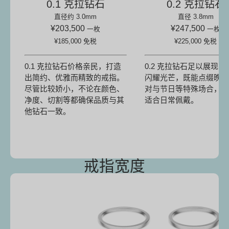
0.1 克拉钻石
0.2 克拉钻石
直径约 3.0mm
直径 3.8mm
¥203,500
¥247,500
一枚
一枚
¥185,000
免税
¥225,000
免税
0.1 克拉钻石价格亲民，打造
0.2 克拉钻石足以展现戒
出简约、优雅而精致的戒指。
闪耀光芒，既能点缀晚宴
尽管比较娇小，不论在颜色、
对与节日等特殊场合，也
净度、切割等都确保品质与其
适合日常佩戴。
他钻石一致。
戒指宽度