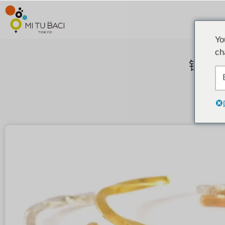
Yo
ch
银制品