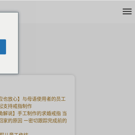
动
应也放心】与母语使用者的员工
起支持戒指制作
角解说】手工制作的求婚戒指 当
回家的原因 ー密切跟踪完成前的