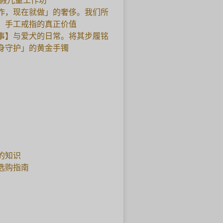
暑假儿童工作坊
作，现在就做」的奢侈。我们所
，手工戒指的真正价值
事】与爱犬的日常。将其步履铭
身守护」的黄金手镯
的知识
选购指南