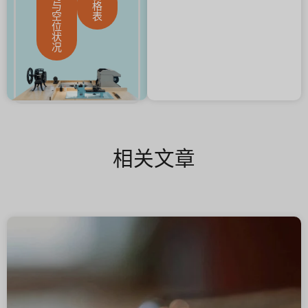
与
格
空
表
位
状
况
相关文章