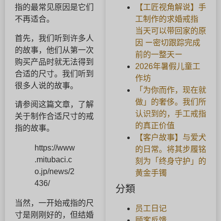
【工匠视角解说】手
指的最常见原因是它们
工制作的求婚戒指
不再适合。
当天可以带回家的原
首先，我们听到许多人
因 ー密切跟踪完成
的故事，他们从第一次
前的一整天ー
购买产品时就无法得到
2026年暑假儿童工
合适的尺寸。我们听到
作坊
很多人说的故事。
「为你而作，现在就
做」的奢侈。我们所
请参阅这篇文章，了解
认识到的，手工戒指
关于制作合适尺寸的戒
的真正价值
指的故事。
【客户故事】与爱犬
https://www
的日常。将其步履铭
.mitubaci.c
刻为「终身守护」的
o.jp/news/2
黄金手镯
436/
分類
当然，一开始戒指的尺
员工日记
寸是刚刚好的，但结婚
顾客反馈