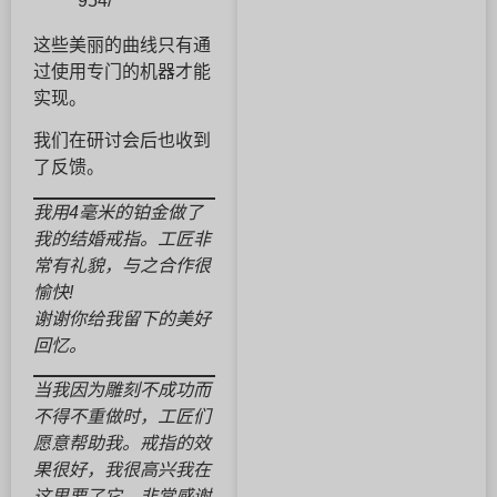
954/
这些美丽的曲线只有通
过使用专门的机器才能
实现。
我们在研讨会后也收到
了反馈。
我用4毫米的铂金做了
我的结婚戒指。工匠非
常有礼貌，与之合作很
愉快!
谢谢你给我留下的美好
回忆。
当我因为雕刻不成功而
不得不重做时，工匠们
愿意帮助我。戒指的效
果很好，我很高兴我在
这里要了它。非常感谢