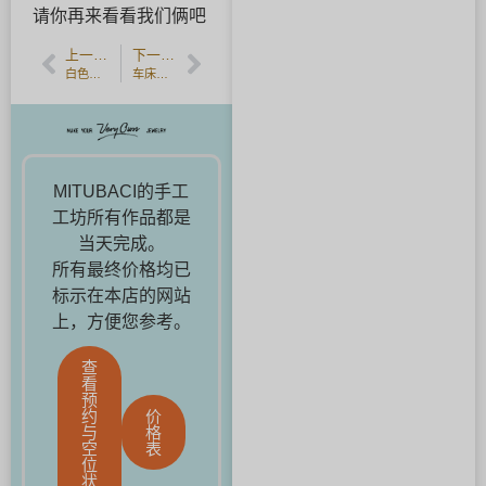
请你再来看看我们俩吧
上一篇文章
下一篇文章
白色日活动☆只有现在可以制作流行的帕拉伊巴碧玺戒指。
车床加工的手工订婚戒指
MITUBACI的手工
工坊所有作品都是
当天完成。
所有最终价格均已
标示在本店的网站
上，方便您参考。
查
看
预
约
价
与
格
空
表
位
状