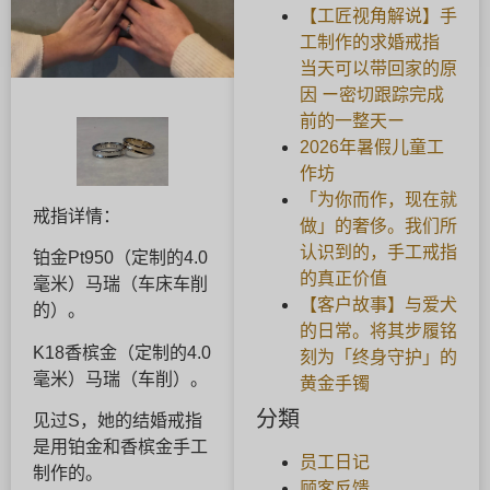
【工匠视角解说】手
工制作的求婚戒指
当天可以带回家的原
因 ー密切跟踪完成
前的一整天ー
2026年暑假儿童工
作坊
「为你而作，现在就
戒指详情：
做」的奢侈。我们所
认识到的，手工戒指
铂金Pt950（定制的4.0
的真正价值
毫米）马瑞（车床车削
【客户故事】与爱犬
的）。
的日常。将其步履铭
K18香槟金（定制的4.0
刻为「终身守护」的
毫米）马瑞（车削）。
黄金手镯
分類
见过S，她的结婚戒指
是用铂金和香槟金手工
员工日记
制作的。
顾客反馈