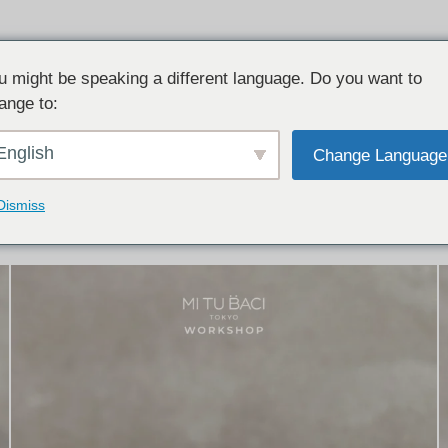
u might be speaking a different language. Do you want to
ange to:
イテム:
結婚指輪・ペアリング
English
Change Language
結婚指輪とペアリングのデザイン集
下記コースで手作りされた作品をご紹介します
Dismiss
手作り結婚指輪コース
手作りペアリングコース