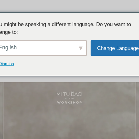
u might be speaking a different language. Do you want to
ange to:
イテム:
結婚指輪・ペアリング
English
Change Language
結婚指輪とペアリングのデザイン集
下記コースで手作りされた作品をご紹介します
Dismiss
手作り結婚指輪コース
手作りペアリングコース