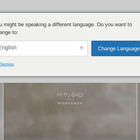
u might be speaking a different language. Do you want to
ange to:
イテム:
結婚指輪・ペアリング
English
Change Language
結婚指輪とペアリングのデザイン集
下記コースで手作りされた作品をご紹介します
Dismiss
手作り結婚指輪コース
手作りペアリングコース