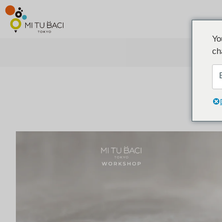
Yo
ch
ア