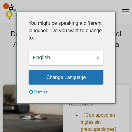
You might be speaking a different
language. Do you want to change
De hecho, ¡puede hacerlos a mano!
to:
Aprenda a hacer anillos de plata a
mano.
English
2021-06-01
Change Language
Dismiss
Publicaciones
recientes
【Con apoyo en
inglés sin
preocupaciones】