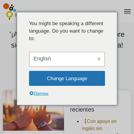
You might be speaking a different
language. Do you want to change
'¡Anillos de boda baratos no siempre
to:
significan que acabará insatisfecha!
También existe la opción de las
English
alianzas hechas a mano.
Change Language
2021-05-18
Dismiss
Publicaciones
recientes
【Con apoyo en
inglés sin