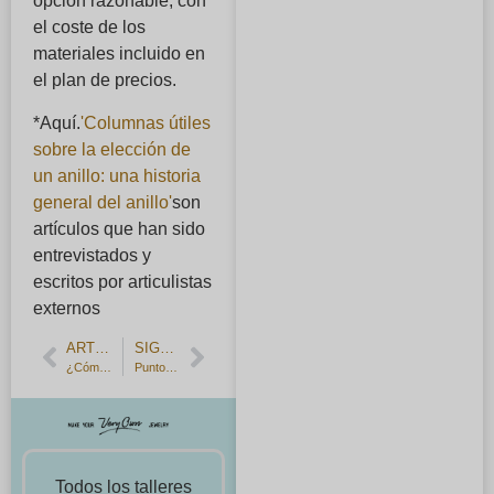
opción razonable, con
el coste de los
materiales incluido en
el plan de precios.
*Aquí.
'Columnas útiles
sobre la elección de
un anillo: una historia
general del anillo'
son
artículos que han sido
entrevistados y
escritos por articulistas
externos
ARTÍCULO ANTERIOR
SIGUIENTE ARTÍCULO
¿Cómo conseguir alianzas de boda baratas? Con los anillos de boda hechos a mano, puede hacer sus propios anillos de boda para dos personas en el mundo a un precio razonable dentro de su presupuesto.
Puntos clave para encontrar alianzas de boda asequibles y cómo hacer alianzas de boda artesanales con un presupuesto limitado.
Todos los talleres