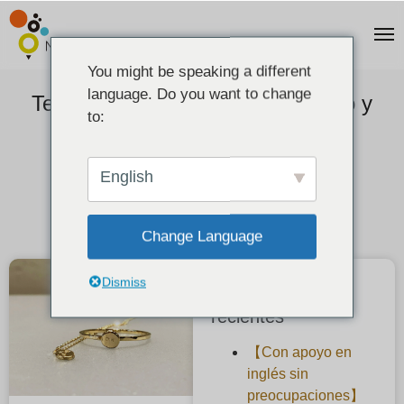
You might be speaking a different
language. Do you want to change
Testimonios: hacer anillos de sello y
to:
colgantes para el otro en los
aniversarios
English
2024-07-23
Change Language
Dismiss
Publicaciones
recientes
【Con apoyo en
inglés sin
preocupaciones】