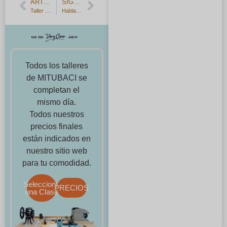
ARTÍCULO ANTERIOR
SIGUIENTE ARTÍCULO
Taller infantil de vacaciones de verano 2024.
Habla sobre las herramientas utilizadas para estirar anillos y grabar.
Todos los talleres
de MITUBACI se
completan el
mismo día.
Todos nuestros
precios finales
están indicados en
nuestro sitio web
para tu comodidad.
Selecciona
PRECIOS
una Clase