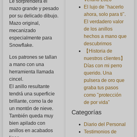
Le sorprenderá el
El lujo de "hacerlo
mazo grande y pesado
ahora, solo para ti".
por su delicado dibujo.
El verdadero valor
Mazo original,
de los anillos
mecanizado
hechos a mano que
especialmente para
descubrimos
Snowflake.
【Historia de
Los patrones se tallan
nuestros clientes】
a mano con una
Días con mi perro
herramienta llamada
querido. Una
cincel.
pulsera de oro que
El anillo resultante
graba tus pasos
tendrá una superficie
como "protección
brillante, como la de
de por vida"
un montón de nieve.
Categorías
También queda muy
bien apilado con
Diario del Personal
anillos en acabados
Testimonios de