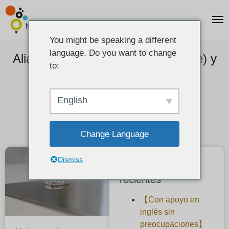
You might be speaking a different
language. Do you want to change
Alianzas martilladas (copo de nieve) y
to:
brillantes nevados.
2020-07-30
English
Change Language
Dismiss
Publicaciones
recientes
【Con apoyo en
inglés sin
preocupaciones】