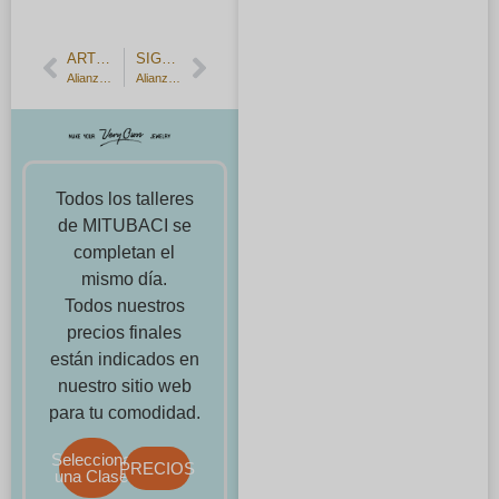
ARTÍCULO ANTERIOR
SIGUIENTE ARTÍCULO
Alianzas martilladas y brillantes como la superficie del agua.
Alianzas martilladas (foresta) y con textura de arboleda.
Todos los talleres
de MITUBACI se
completan el
mismo día.
Todos nuestros
precios finales
están indicados en
nuestro sitio web
para tu comodidad.
Selecciona
PRECIOS
una Clase