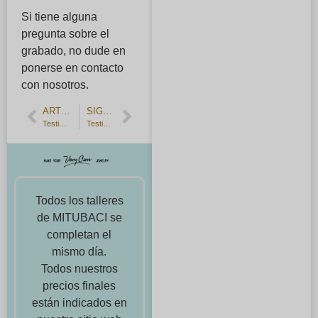
Si tiene alguna
pregunta sobre el
grabado, no dude en
ponerse en contacto
con nosotros.
ARTÍCULO ANTERIOR
SIGUIENTE ARTÍCULO
Testimonios Anillo conmemorativo del 20º aniversario de boda
Testimonios: alianzas de platino martillado hechas a mano
Todos los talleres
de MITUBACI se
completan el
mismo día.
Todos nuestros
precios finales
están indicados en