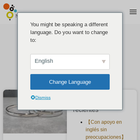
You might be speaking a different
language. Do you want to change
Grabado de joyas de plata
to:
2023-11-19
English
Change Language
Dismiss
Publicaciones
recientes
【Con apoyo en
inglés sin
preocupaciones】