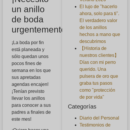
El lujo de "hacerlo
un anillo
ahora, solo para ti".
de boda
El verdadero valor
urgentemente!
de los anillos
hechos a mano que
descubrimos
¡La boda por fin
【Historia de
está planeada y
nuestros clientes】
sólo quedan unos
Días con mi perro
pocos fines de
querido. Una
semana en los que
pulsera de oro que
sus apretadas
graba tus pasos
agendas encajen!
como "protección
¡Tenían previsto
de por vida"
llevar los anillos
para conocer a sus
Categorías
padres a finales de
Diario del Personal
este mes!
Testimonios de