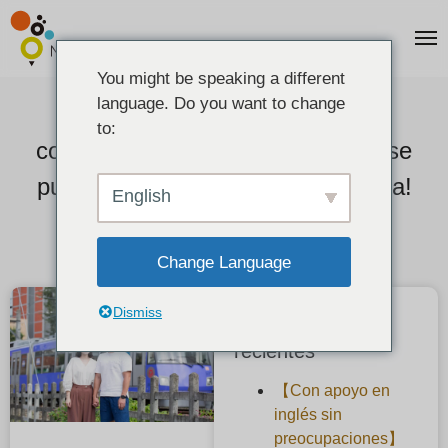
You might be speaking a different
language. Do you want to change
MITUBACI Anillos de boda y
to:
compromiso hechos a mano que se
pueden llevar a casa ¡el mismo día!
English
2020-07-05
Change Language
Dismiss
Publicaciones
recientes
【Con apoyo en
inglés sin
preocupaciones】