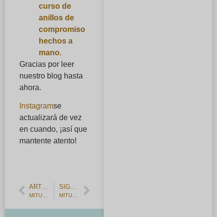
curso de
anillos de
compromiso
hechos a
mano.
Gracias por leer
nuestro blog hasta
ahora.
Instagram
se
actualizará de vez
en cuando, ¡así que
mantente atento!
ARTÍCULO ANTERIOR
SIGUIENTE ARTÍCULO
MITUBACI alianzas hechas a mano para principiantes
MITUBACI puede fabricar una alianza cómoda y de tamaño perfecto.