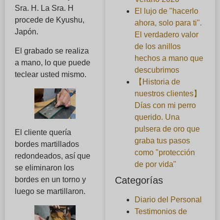
Sra. H. La Sra. H
El lujo de "hacerlo
procede de Kyushu,
ahora, solo para ti".
Japón.
El verdadero valor
de los anillos
El grabado se realiza
hechos a mano que
a mano, lo que puede
descubrimos
teclear usted mismo.
【Historia de
nuestros clientes】
Días con mi perro
querido. Una
pulsera de oro que
El cliente quería
graba tus pasos
bordes martillados
como "protección
redondeados, así que
de por vida"
se eliminaron los
Categorías
bordes en un torno y
luego se martillaron.
Diario del Personal
Testimonios de