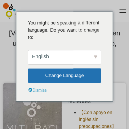
You might be speaking a different
language. Do you want to change
[Voz del cliente] Patrón martillado en
to:
un anillo redondeado por un torno,
alianza hecha a mano.
English
2022-11-16
Change Language
Dismiss
Publicaciones
recientes
【Con apoyo en
inglés sin
preocupaciones】