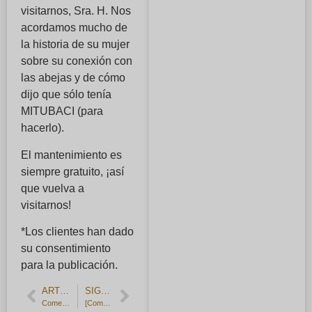
visitarnos, Sra. H. Nos
acordamos mucho de
la historia de su mujer
sobre su conexión con
las abejas y de cómo
dijo que sólo tenía
MITUBACI (para
hacerlo).
El mantenimiento es
siempre gratuito, ¡así
que vuelva a
visitarnos!
*Los clientes han dado
su consentimiento
para la publicación.
ARTÍCULO ANTERIOR
SIGUIENTE ARTÍCULO
Comentarios de los clientes] Alianzas hechas a mano con fresado central.
[Comentarios de los clientes] Brazaletes de plata a juego para el segundo aniversario.