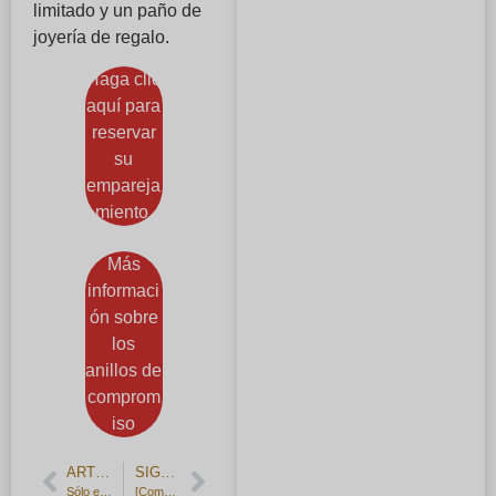
limitado y un paño de
joyería de regalo.
Haga clic
aquí para
reservar
su
empareja
miento.
Más
informaci
ón sobre
los
anillos de
comprom
iso
ARTÍCULO ANTERIOR
SIGUIENTE ARTÍCULO
Sólo en Navidad - Taller de maridaje de plata
[Comentarios de los clientes] Alianzas Foresta en platino hechas a mano.