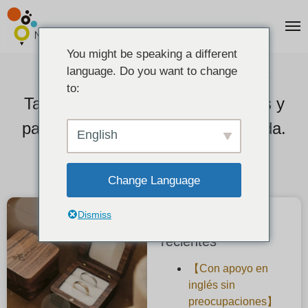
You might be speaking a different
language. Do you want to change
Nuevas texturas para Navidad☆
to:
También hay disponibles estuches y
paños de joyería de edición limitada.
English
2022-10-28
Change Language
Dismiss
Publicaciones
recientes
【Con apoyo en
inglés sin
preocupaciones】