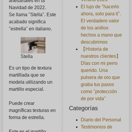
artesanales en la
El lujo de "hacerlo
Navidad de 2022.
ahora, solo para ti".
Se llama "Stella". Este
El verdadero valor
acabado significa
de los anillos
"estrella" en italiano.
hechos a mano que
descubrimos
【Historia de
nuestros clientes】
Stella
Días con mi perro
Es un tipo de textura
querido. Una
martillada que se
pulsera de oro que
modela utilizando un
graba tus pasos
martillo especial.
como "protección
de por vida"
Puede crear
Categorías
magníficas texturas en
forma de estrella.
Diario del Personal
Testimonios de
Este es el martillo