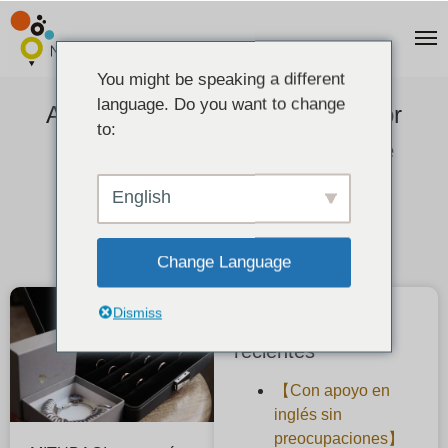
You might be speaking a different
language. Do you want to change
Aviso del inicio de los pedidos por
to:
Internet de "anillos de boda y de
compromiso artesanales".
English
2022-06-15
Change Language
Dismiss
Publicaciones
recientes
【Con apoyo en
inglés sin
preocupaciones】