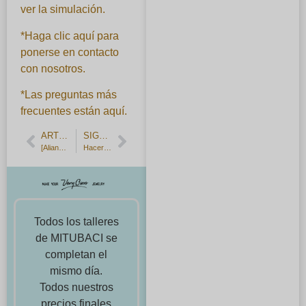
ver la simulación.
*Haga clic aquí para
ponerse en contacto
con nosotros.
*Las preguntas más
frecuentes están aquí.
ARTÍCULO ANTERIOR
SIGUIENTE ARTÍCULO
[Alianzas martilladas hechas a mano.
Hacer a mano es más divertido cuando uno mismo escribe el grabado.
Todos los talleres
de MITUBACI se
completan el
mismo día.
Todos nuestros
precios finales