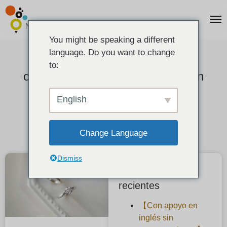
You might be speaking a different
language. Do you want to change
¿Están mal vistos los anillos de
to:
compromiso hechos a mano? ¡Un
análisis en profundidad de las
English
razones!
Change Language
2022-02-03
Dismiss
Publicaciones
recientes
【Con apoyo en
inglés sin