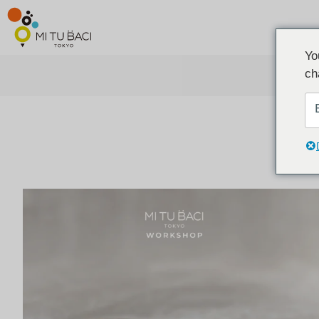
Yo
ch
ア