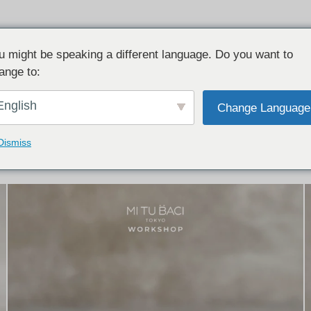
u might be speaking a different language. Do you want to
ange to:
イテム:
結婚指輪・ペアリング
English
Change Language
結婚指輪とペアリングのデザイン集
下記コースで手作りされた作品をご紹介します
Dismiss
手作り結婚指輪コース
手作りペアリングコース