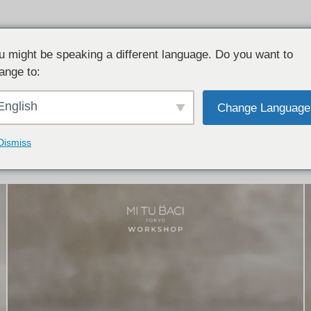
u might be speaking a different language. Do you want to
ange to:
イテム:
結婚指輪・ペアリング
English
Change Language
結婚指輪とペアリングのデザイン集
下記コースで手作りされた作品をご紹介します
Dismiss
手作り結婚指輪コース
手作りペアリングコース