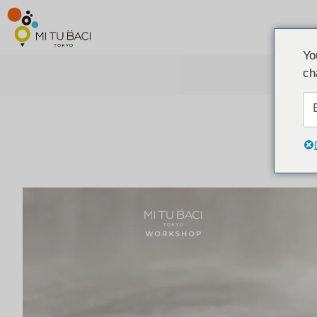
Yo
ch
ア