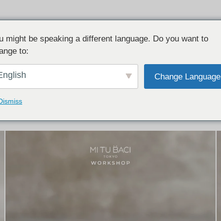
u might be speaking a different language. Do you want to
ange to:
イテム:
結婚指輪・ペアリング
English
Change Language
結婚指輪とペアリングのデザイン集
下記コースで手作りされた作品をご紹介します
Dismiss
手作り結婚指輪コース
手作りペアリングコース