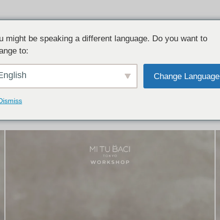
u might be speaking a different language. Do you want to
ange to:
イテム:
結婚指輪・ペアリング
English
Change Language
結婚指輪とペアリングのデザイン集
下記コースで手作りされた作品をご紹介します
Dismiss
手作り結婚指輪コース
手作りペアリングコース