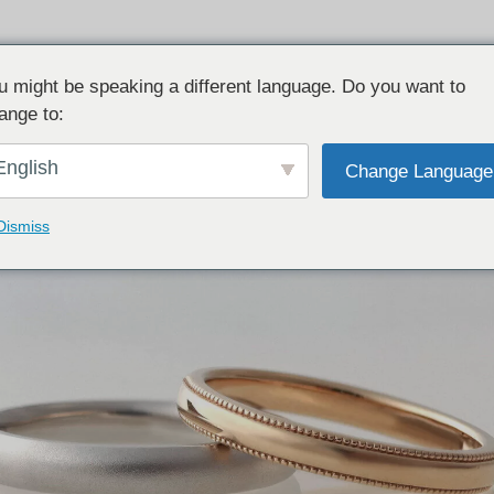
u might be speaking a different language. Do you want to
ange to:
English
Change Language
Dismiss