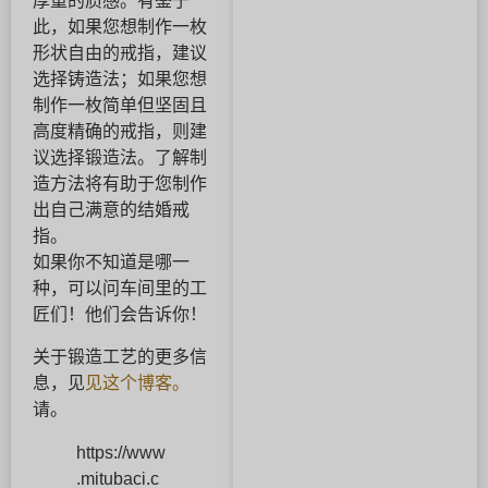
厚重的质感。有鉴于
此，如果您想制作一枚
形状自由的戒指，建议
选择铸造法；如果您想
制作一枚简单但坚固且
高度精确的戒指，则建
议选择锻造法。了解制
造方法将有助于您制作
出自己满意的结婚戒
指。
如果你不知道是哪一
种，可以问车间里的工
匠们！他们会告诉你！
关于锻造工艺的更多信
息，见
见这个博客。
请。
https://www
.mitubaci.c