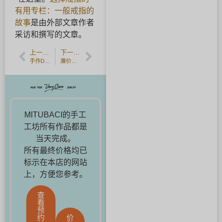
有用专栏：一般戒指的
故事
是由外部文章作者
采访和撰写的文章。
上一篇文章
下一篇文章
手作DIY结婚戒指与订婚戒指常见失败与对策｜避免后悔的方法【MITUBACI】
廉价的结婚戒指并不总是意味着你最终会不满意！也可以选择手工制作的戒指。
MITUBACI的手工
工坊所有作品都是
当天完成。
所有最终价格均已
标示在本店的网站
上，方便您参考。
查
看
预
约
价