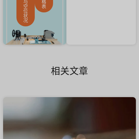
与
格
空
表
位
状
况
相关文章