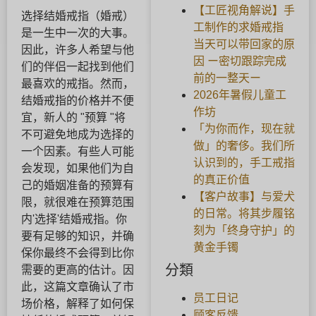
【工匠视角解说】手
选择结婚戒指（婚戒）
工制作的求婚戒指
是一生中一次的大事。
当天可以带回家的原
因此，许多人希望与他
因 ー密切跟踪完成
们的伴侣一起找到他们
前的一整天ー
最喜欢的戒指。然而，
2026年暑假儿童工
结婚戒指的价格并不便
作坊
宜，新人的 "预算 "将
「为你而作，现在就
不可避免地成为选择的
做」的奢侈。我们所
一个因素。有些人可能
认识到的，手工戒指
会发现，如果他们为自
的真正价值
己的婚姻准备的预算有
【客户故事】与爱犬
限，就很难在预算范围
的日常。将其步履铭
内'选择'结婚戒指。你
刻为「终身守护」的
要有足够的知识，并确
黄金手镯
保你最终不会得到比你
分類
需要的更高的估计。因
此，这篇文章确认了市
员工日记
场价格，解释了如何保
顾客反馈