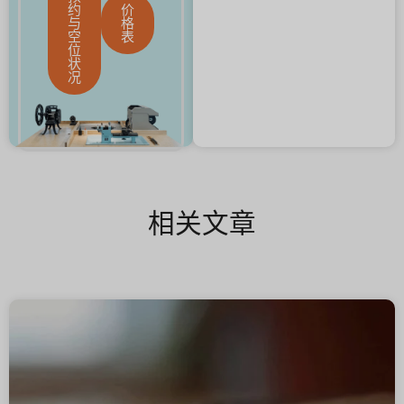
约
价
与
格
空
表
位
状
况
相关文章