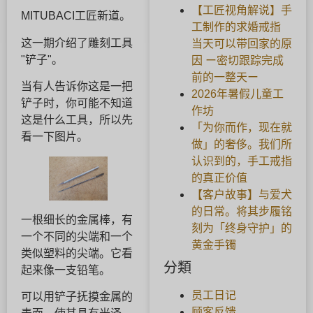
【工匠视角解说】手
MITUBACI工匠新道。
工制作的求婚戒指
这一期介绍了雕刻工具
当天可以带回家的原
"铲子"。
因 ー密切跟踪完成
前的一整天ー
当有人告诉你这是一把
2026年暑假儿童工
铲子时，你可能不知道
作坊
这是什么工具，所以先
「为你而作，现在就
看一下图片。
做」的奢侈。我们所
认识到的，手工戒指
的真正价值
【客户故事】与爱犬
的日常。将其步履铭
一根细长的金属棒，有
刻为「终身守护」的
一个不同的尖端和一个
黄金手镯
类似塑料的尖端。它看
分類
起来像一支铅笔。
员工日记
可以用铲子抚摸金属的
顾客反馈