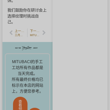
饰。
我们鼓励你在研讨会上
选择纹理时挑战自
己。
上一篇文章
下一篇文章
三月的诞生石--海蓝宝石的半价活动。
MITUBACI独创的、像弹簧一样的雕刻，现在可以使用。
MITUBACI的手工
工坊所有作品都是
当天完成。
所有最终价格均已
标示在本店的网站
上，方便您参考。
查
看
预