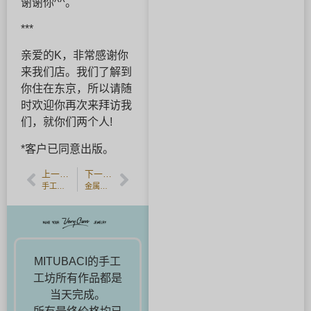
谢谢你^^。
***
亲爱的K，非常感谢你
来我们店。我们了解到
你住在东京，所以请随
时欢迎你再次来拜访我
们，就你们两个人!
*客户已同意出版。
上一篇文章
下一篇文章
手工锤击的结婚戒指，有手工锤击的雕刻。
金属的回收
MITUBACI的手工
工坊所有作品都是
当天完成。