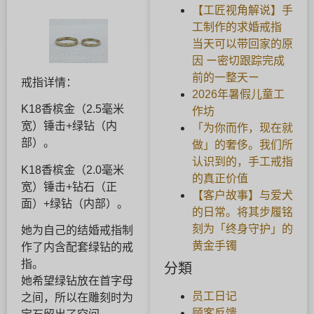
【工匠视角解说】手
工制作的求婚戒指
当天可以带回家的原
因 ー密切跟踪完成
前的一整天ー
戒指详情：
2026年暑假儿童工
K18香槟金（2.5毫米
作坊
宽）锤击+绿钻（内
「为你而作，现在就
部）。
做」的奢侈。我们所
认识到的，手工戒指
K18香槟金（2.0毫米
的真正价值
宽）锤击+钻石（正
【客户故事】与爱犬
面）+绿钻（内部）。
的日常。将其步履铭
刻为「终身守护」的
她为自己的结婚戒指制
黄金手镯
作了内含配套绿钻的戒
指。
分類
她希望绿钻放在首字母
员工日记
之间，所以在雕刻时为
顾客反馈