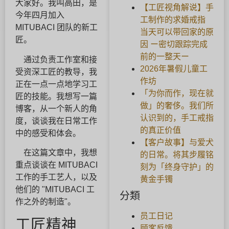
大家好。我叫高田，是
【工匠视角解说】手
今年四月加入
工制作的求婚戒指
MITUBACI 团队的新工
当天可以带回家的原
匠。
因 ー密切跟踪完成
前的一整天ー
通过负责工作室和接
2026年暑假儿童工
受资深工匠的教导，我
作坊
正在一点一点地学习工
「为你而作，现在就
匠的技能。我想写一篇
做」的奢侈。我们所
博客，从一个新人的角
认识到的，手工戒指
度，谈谈我在日常工作
的真正价值
中的感受和体会。
【客户故事】与爱犬
在这篇文章中，我想
的日常。将其步履铭
重点谈谈在 MITUBACI
刻为「终身守护」的
工作的手工艺人，以及
黄金手镯
他们的 "MITUBACI 工
分類
作之外的制造"。
员工日记
工匠精神
顾客反馈