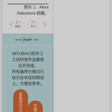
照片 1：Akira
Nakamura 拍摄。
上一篇文章
下一篇文章
顾客分享：来自栃木的客人亲手制作订婚戒指
关于除夕与元旦连假
MITUBACI的手工
工坊所有作品都是
当天完成。
所有最终价格均已
标示在本店的网站
上，方便您参考。
查
看
预
约
价
与
格