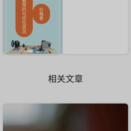
看
预
约
价
与
格
空
表
位
状
况
相关文章