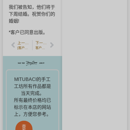
我们被告知，他们将于
下周结婚。祝贺你们的
婚姻!
*客户已同意出版。
上一篇文章
下一篇文章
[客户反馈] 手工制作的香槟金扭结婚戒。
客户的声音]在一个由车床磨圆的戒指上锤出的图案，手工制作的结婚戒指。
MITUBACI的手工
工坊所有作品都是
当天完成。
所有最终价格均已
标示在本店的网站
上，方便您参考。
查