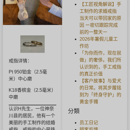
【工匠视角解说】手
工制作的求婚戒指
当天可以带回家的原
因 ー密切跟踪完成
前的一整天ー
2026年暑假儿童工
作坊
「为你而作，现在就
做」的奢侈。我们所
戒指详情：
认识到的，手工戒指
Pt 950铂金（2.5毫
的真正价值
米）中心磨
【客户故事】与爱犬
的日常。将其步履铭
K18香槟金（2.5毫米）
刻为「终身守护」的
中磨
黄金手镯
认识H先生，一位神奈
分類
川县的居民，他有一个
员工日记
美丽的手工制作的结婚
顾客反馈
戒指，戒指的中心是铣