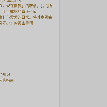
暑假儿童工作坊
作，现在就做」的奢侈。我们所
，手工戒指的真正价值
事】与爱犬的日常。将其步履铭
身守护」的黄金手镯
的知识
选购指南