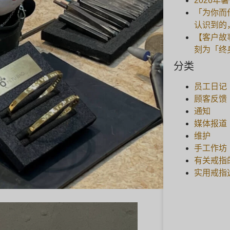
2026年
「为你而
认识到的
【客户故
刻为「终
分类
员工日记
顾客反馈
通知
媒体报道
维护
手工作坊
有关戒指
实用戒指