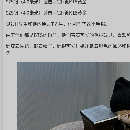
925银（4.0毫米）锤击手镯+镀K18黄金
925银（4.0毫米）锤击手镯+镀K18黄金
见过H先生和他的朋友T先生，他制作了这个手镯。
由于他们都是BTS的粉丝，他们带着可爱的毛绒玩具，喜欢
她穿着围裙，戴着帽子，她很可爱！她还戴着银色的耳环和
条!