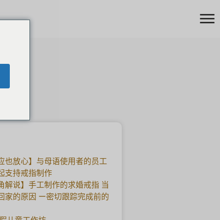
应也放心】与母语使用者的员工
起支持戒指制作
角解说】手工制作的求婚戒指 当
回家的原因 ー密切跟踪完成前的