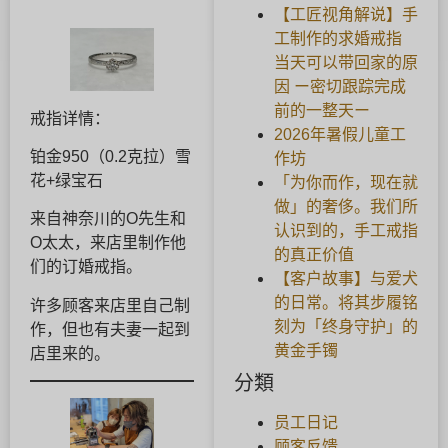
【工匠视角解说】手
工制作的求婚戒指
当天可以带回家的原
因 ー密切跟踪完成
前的一整天ー
戒指详情：
2026年暑假儿童工
铂金950（0.2克拉）雪
作坊
花+绿宝石
「为你而作，现在就
做」的奢侈。我们所
来自神奈川的O先生和
认识到的，手工戒指
O太太，来店里制作他
的真正价值
们的订婚戒指。
【客户故事】与爱犬
的日常。将其步履铭
许多顾客来店里自己制
刻为「终身守护」的
作，但也有夫妻一起到
黄金手镯
店里来的。
分類
员工日记
顾客反馈