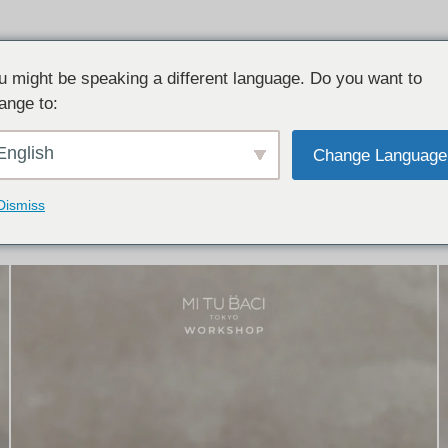
u might be speaking a different language. Do you want to
ange to:
イテム:
結婚指輪・ペアリング
English
Change Language
結婚指輪とペアリングのデザイン集
下記コースで手作りされた作品をご紹介します
Dismiss
手作り結婚指輪コース
手作りペアリングコース