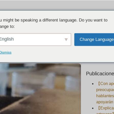
u might be speaking a different language. Do you want to
ange to:
Vacaciones de verano (2021).
English
Change Language
2021-08-02
Dismiss
Publicacione
【Con apo
preocupa
hablantes
apoyarán 
【Explicad