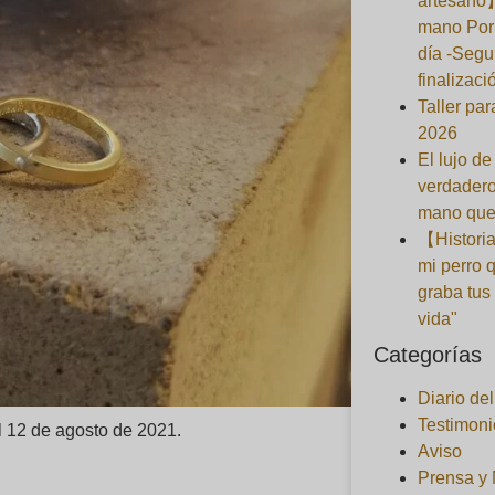
artesano
mano Por 
día -Segu
finalizaci
Taller pa
2026
El lujo de
verdadero
mano que
【Historia
mi perro 
graba tus
vida"
Categorías
Diario de
Testimoni
 12 de agosto de 2021.
Aviso
Prensa y