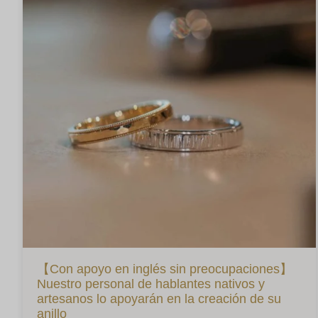
【Con apoyo en inglés sin preocupaciones】
Nuestro personal de hablantes nativos y
artesanos lo apoyarán en la creación de su
anillo