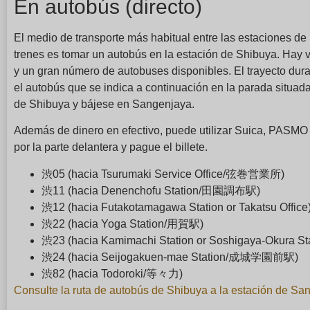
En autobús (directo)
El medio de transporte más habitual entre las estaciones d
trenes es tomar un autobús en la estación de Shibuya. Hay 
y un gran número de autobuses disponibles. El trayecto dur
el autobús que se indica a continuación en la parada situada 
de Shibuya y bájese en Sangenjaya.
Además de dinero en efectivo, puede utilizar Suica, PASMO y
por la parte delantera y pague el billete.
渋05 (hacia Tsurumaki Service Office/弦巻営業所)
渋11 (hacia Denenchofu Station/田園調布駅)
渋12 (hacia Futakotamagawa Station or Takatsu Office
渋22 (hacia Yoga Station/用賀駅)
渋23 (hacia Kamimachi Station or Soshigaya-O
渋24 (hacia Seijogakuen-mae Station/成城学園前駅)
渋82 (hacia Todoroki/等々力)
Consulte la ruta de autobús de Shibuya a la estación de S