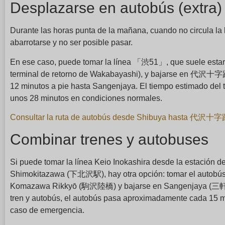
Desplazarse en autobús (extra)
Durante las horas punta de la mañana, cuando no circula la
abarrotarse y no ser posible pasar.
En ese caso, puede tomar la línea 「渋51」, que suele estar 
terminal de retorno de Wakabayashi), y bajarse en 代沢十字
12 minutos a pie hasta Sangenjaya. El tiempo estimado del t
unos 28 minutos en condiciones normales.
Consultar la ruta de autobús desde Shibuya hasta 代沢十字路
Combinar trenes y autobuses
Si puede tomar la línea Keio Inokashira desde la estación 
Shimokitazawa (下北沢駅), hay otra opción: tomar el autobús
Komazawa Rikkyō (駒沢陸橋) y bajarse en Sangenjaya (三軒茶
tren y autobús, el autobús pasa aproximadamente cada 15 mi
caso de emergencia.