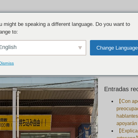
u might be speaking a different language. Do you want to
ange to:
hibuya a Sangenjaya cuando la línea Dene
English
Change Language
2025-10-06
Dismiss
Entradas re
【Con apo
preocupa
hablantes
apoyarán 
【Explicad