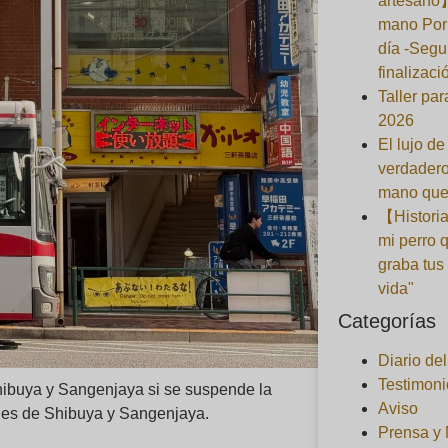
artesano
mano Por 
día -Segu
finalizaci
Taller pa
2026
El lujo de
verdadero
mano que
【Historia
mi perro 
graba tus
vida"
Categorías
Diario de
Testimoni
Shibuya y Sangenjaya si se suspende la
Aviso
ones de Shibuya y Sangenjaya.
Prensa y