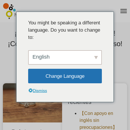
You might be speaking a different
language. Do you want to change
¡El mismo día! ¡El día más corto!
to:
¡Consiga ya su anillo de compromiso!
Guía de compra urgente
English
2025-04-20
Change Language
Dismiss
Publicaciones
recientes
【Con apoyo en
inglés sin
preocupaciones】