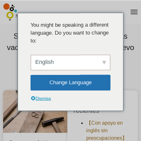
You might be speaking a different
language. Do you want to change
Sobre nuestro negocio durante las
to:
vacaciones de fin de año y Año Nuevo
2024-12-27
English
Change Language
Dismiss
Publicaciones
recientes
【Con apoyo en
inglés sin
preocupaciones】