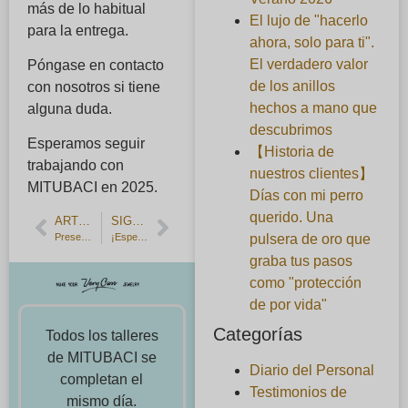
más de lo habitual
El lujo de "hacerlo
para la entrega.
ahora, solo para ti".
El verdadero valor
Póngase en contacto
de los anillos
con nosotros si tiene
hechos a mano que
alguna duda.
descubrimos
Esperamos seguir
【Historia de
trabajando con
nuestros clientes】
MITUBACI en 2025.
Días con mi perro
querido. Una
ARTÍCULO ANTERIOR
SIGUIENTE ARTÍCULO
pulsera de oro que
Presentación de los Paños de Joyería de Navidad★de MITUBACI
¡Esperamos trabajar contigo en 2025!
graba tus pasos
como "protección
de por vida"
Categorías
Todos los talleres
de MITUBACI se
Diario del Personal
completan el
Testimonios de
mismo día.