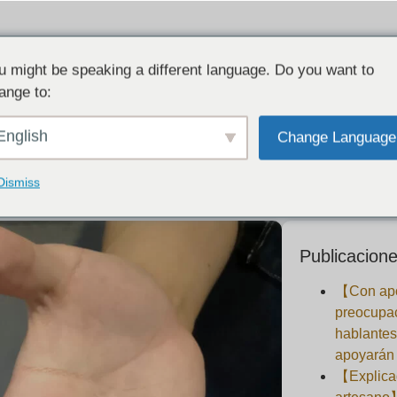
u might be speaking a different language. Do you want to
ange to:
e los clientes] Emparejamiento de copos d
English
Change Language
2020-08-25
Dismiss
Publicacione
【Con apo
preocupa
hablantes
apoyarán 
【Explicad