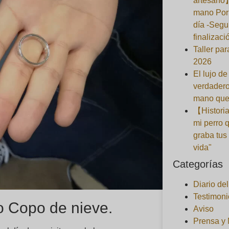
artesano
mano Por 
día -Segu
finalizaci
Taller pa
2026
El lujo de
verdadero
mano que
【Historia
mi perro 
graba tus
vida"
Categorías
Diario de
Testimoni
 Copo de nieve.
Aviso
Prensa y