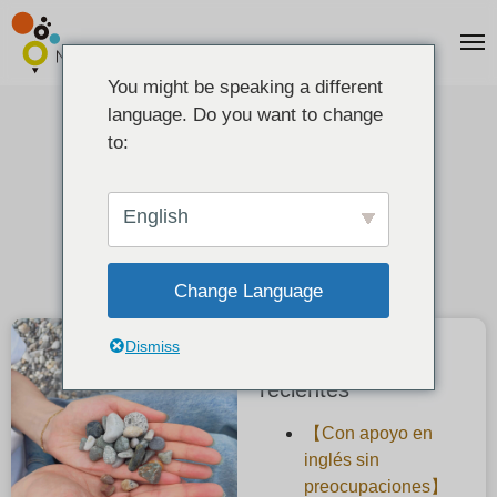
You might be speaking a different
language. Do you want to change
Fui a Itoigawa a buscar jade.
to:
2024-08-11
English
Change Language
Dismiss
Publicaciones
recientes
【Con apoyo en
inglés sin
preocupaciones】