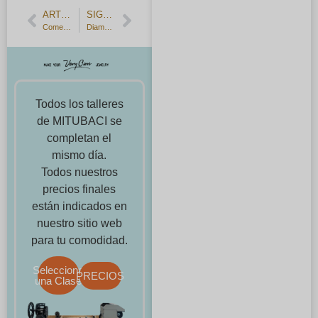
ARTÍCULO ANTERIOR
SIGUIENTE ARTÍCULO
Comentarios de los clientes: par de anillos de aniversario de boda
Diamante excavado en Botsuana, 2492 quilates, el segundo más grande del mundo.
Todos los talleres
de MITUBACI se
completan el
mismo día.
Todos nuestros
precios finales
están indicados en
nuestro sitio web
para tu comodidad.
Selecciona
PRECIOS
una Clase