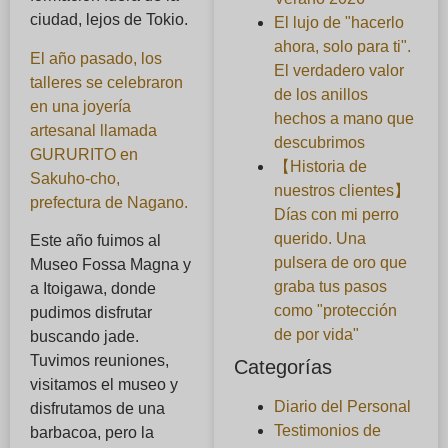
ciudad, lejos de Tokio.
El lujo de "hacerlo
ahora, solo para ti".
El año pasado, los
El verdadero valor
talleres se celebraron
de los anillos
en una joyería
hechos a mano que
artesanal llamada
descubrimos
GURURITO en
【Historia de
Sakuho-cho,
nuestros clientes】
prefectura de Nagano.
Días con mi perro
querido. Una
Este año fuimos al
pulsera de oro que
Museo Fossa Magna y
graba tus pasos
a Itoigawa, donde
como "protección
pudimos disfrutar
de por vida"
buscando jade.
Tuvimos reuniones,
Categorías
visitamos el museo y
Diario del Personal
disfrutamos de una
Testimonios de
barbacoa, pero la