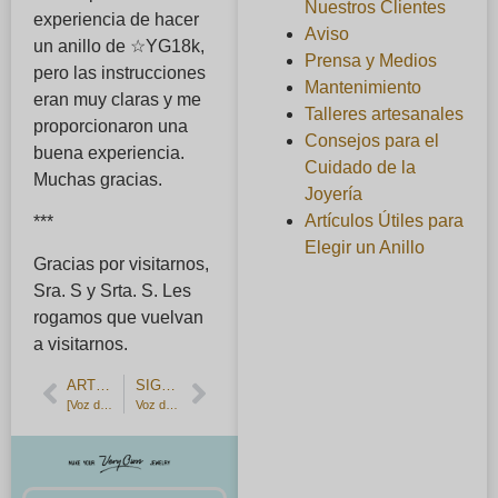
Nuestros Clientes
experiencia de hacer
Aviso
un anillo de ☆YG18k,
Prensa y Medios
pero las instrucciones
Mantenimiento
eran muy claras y me
Talleres artesanales
proporcionaron una
Consejos para el
buena experiencia.
Cuidado de la
Muchas gracias.
Joyería
Artículos Útiles para
***
Elegir un Anillo
Gracias por visitarnos,
Sra. S y Srta. S. Les
rogamos que vuelvan
a visitarnos.
ARTÍCULO ANTERIOR
SIGUIENTE ARTÍCULO
[Voz del cliente] Alianzas artesanales forradas de diamantes.
Voz del cliente] Una persona hizo dos anillos de par de plata y se los regaló como regalo de cumpleaños.