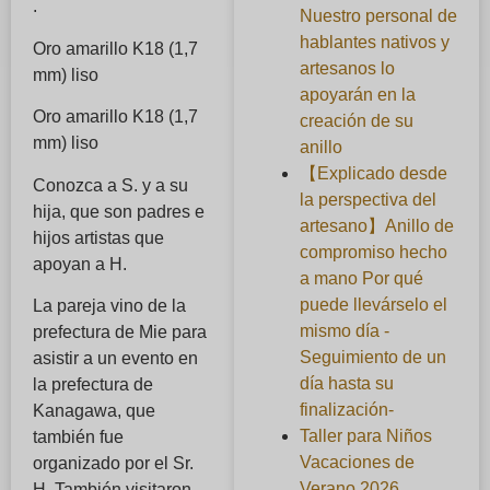
.
Nuestro personal de
hablantes nativos y
Oro amarillo K18 (1,7
artesanos lo
mm) liso
apoyarán en la
Oro amarillo K18 (1,7
creación de su
mm) liso
anillo
【Explicado desde
Conozca a S. y a su
la perspectiva del
hija, que son padres e
artesano】Anillo de
hijos artistas que
compromiso hecho
apoyan a H.
a mano Por qué
puede llevárselo el
La pareja vino de la
mismo día -
prefectura de Mie para
Seguimiento de un
asistir a un evento en
día hasta su
la prefectura de
finalización-
Kanagawa, que
Taller para Niños
también fue
Vacaciones de
organizado por el Sr.
Verano 2026
H. También visitaron