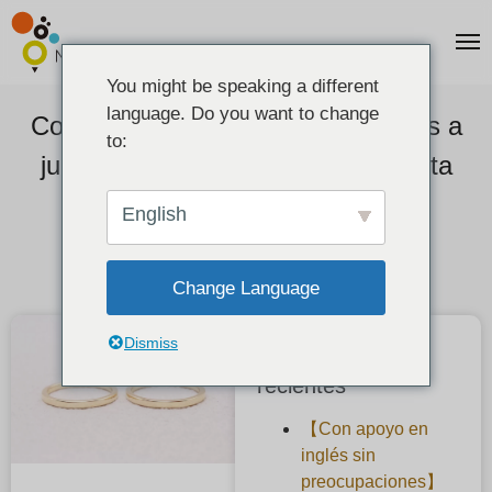
You might be speaking a different
language. Do you want to change
Comentarios de los clientes] Anillos a
to:
juego hechos a mano con su artista
favorito.
English
2022-07-08
Change Language
Dismiss
Publicaciones
recientes
【Con apoyo en
inglés sin
preocupaciones】