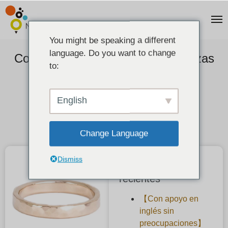
You might be speaking a different
language. Do you want to change
Comentarios de los clientes] Alianzas
to:
de boda hechas a mano en oro
champán cepillado.
English
2022-01-30
Change Language
Dismiss
Publicaciones
recientes
【Con apoyo en
inglés sin
preocupaciones】