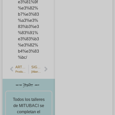
e3%81%9f
%e3%82%
b7%e3%83
%a3%e3%
83%b3%e3
%83%91%
e3%83%b3
%e3%82%
b4%e3%83
%bc/
ARTÍCULO ANTERIOR
SIGUIENTE ARTÍCULO
Producción de regalos sorpresa hechos a mano por padres e hijos.
[Alianzas martilladas hechas a mano.
Todos los talleres
de MITUBACI se
completan el