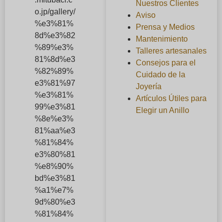
Nuestros Clientes
o.jp/gallery/
Aviso
%e3%81%
Prensa y Medios
8d%e3%82
Mantenimiento
%89%e3%
Talleres artesanales
81%8d%e3
Consejos para el
%82%89%
Cuidado de la
e3%81%97
Joyería
%e3%81%
Artículos Útiles para
99%e3%81
Elegir un Anillo
%8e%e3%
81%aa%e3
%81%84%
e3%80%81
%e8%90%
bd%e3%81
%a1%e7%
9d%80%e3
%81%84%