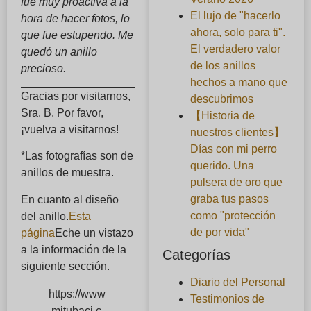
fue muy proactiva a la
El lujo de "hacerlo
hora de hacer fotos, lo
ahora, solo para ti".
que fue estupendo. Me
El verdadero valor
quedó un anillo
de los anillos
precioso.
hechos a mano que
Gracias por visitarnos,
descubrimos
Sra. B. Por favor,
【Historia de
¡vuelva a visitarnos!
nuestros clientes】
Días con mi perro
*Las fotografías son de
querido. Una
anillos de muestra.
pulsera de oro que
graba tus pasos
En cuanto al diseño
como "protección
del anillo.
Esta
de por vida"
página
Eche un vistazo
a la información de la
Categorías
siguiente sección.
Diario del Personal
https://www
Testimonios de
.mitubaci.c