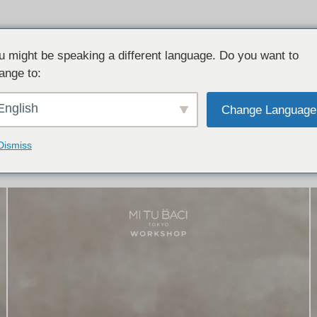
u might be speaking a different language. Do you want to
ange to:
イテム:
結婚指輪・ペアリング
English
Change Language
結婚指輪とペアリングのデザイン集
下記コースで手作りされた作品をご紹介します
Dismiss
手作り結婚指輪コース
手作りペアリングコース