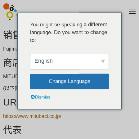
You might be speaking a different
language. Do you want to change
销售公司名称
to:
Fujimori Inc.
English
商店名称
MITUBACI TOKYO
Change Language
(以下简称 MITUBACI）
Dismiss
URL
https://www.mitubaci.co.jp/
代表