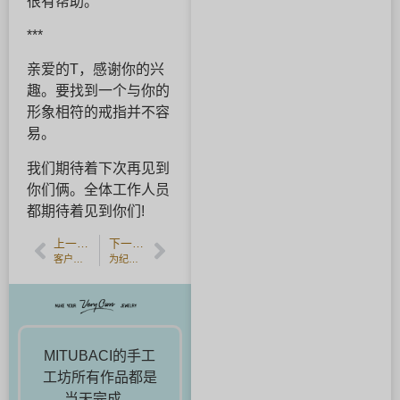
很有帮助。
***
亲爱的T，感谢你的兴
趣。要找到一个与你的
形象相符的戒指并不容
易。
我们期待着下次再见到
你们俩。全体工作人员
都期待着见到你们!
上一篇文章
下一篇文章
客户反馈]与您最喜爱的艺术家手工制作的配套戒指。
为纪念日制作一对银戒指。
MITUBACI的手工
工坊所有作品都是
当天完成。