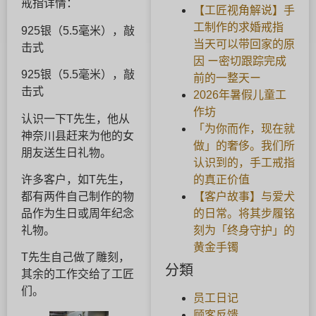
戒指详情：
【工匠视角解说】手
工制作的求婚戒指
925银（5.5毫米），敲
当天可以带回家的原
击式
因 ー密切跟踪完成
925银（5.5毫米），敲
前的一整天ー
击式
2026年暑假儿童工
作坊
认识一下T先生，他从
「为你而作，现在就
神奈川县赶来为他的女
做」的奢侈。我们所
朋友送生日礼物。
认识到的，手工戒指
的真正价值
许多客户，如T先生，
【客户故事】与爱犬
都有两件自己制作的物
的日常。将其步履铭
品作为生日或周年纪念
刻为「终身守护」的
礼物。
黄金手镯
T先生自己做了雕刻，
分類
其余的工作交给了工匠
们。
员工日记
顾客反馈