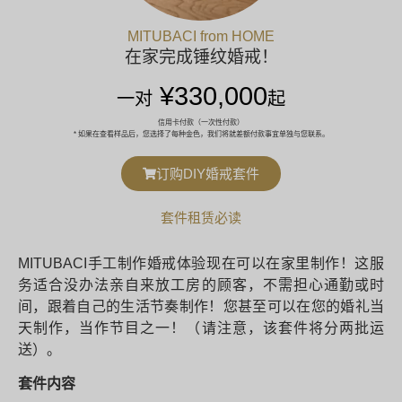
MITUBACI from HOME
在家完成锤纹婚戒！
¥330,000
一对
起
信用卡付款（一次性付款）
* 如果在查看样品后，您选择了每种金色，我们将就差额付款事宜单独与您联系。
订购DIY婚戒套件
套件租赁必读
MITUBACI手工制作婚戒体验现在可以在家里制作！这服
务适合没办法亲自来放工房的顾客，不需担心通勤或时
间，跟着自己的生活节奏制作！您甚至可以在您的婚礼当
天制作，当作节目之一！（请注意，该套件将分两批运
送）。
套件内容