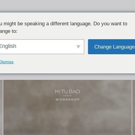
u might be speaking a different language. Do you want to
ange to:
イテム:
結婚指輪・ペアリング
English
Change Language
結婚指輪とペアリングのデザイン集
下記コースで手作りされた作品をご紹介します
Dismiss
手作り結婚指輪コース
手作りペアリングコース