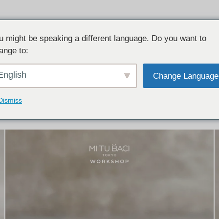
u might be speaking a different language. Do you want to
ange to:
イテム:
結婚指輪・ペアリング
English
Change Language
結婚指輪とペアリングのデザイン集
下記コースで手作りされた作品をご紹介します
Dismiss
手作り結婚指輪コース
手作りペアリングコース