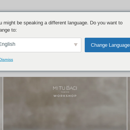
u might be speaking a different language. Do you want to
ange to:
イテム:
結婚指輪・ペアリング
English
Change Language
結婚指輪とペアリングのデザイン集
下記コースで手作りされた作品をご紹介します
Dismiss
手作り結婚指輪コース
手作りペアリングコース