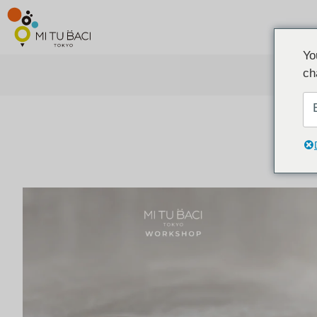
Yo
ch
ア