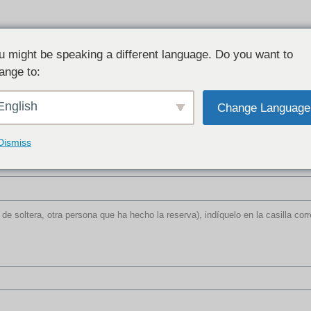
u might be speaking a different language. Do you want to
ange to:
English
Change Language
FORMULARIO DE CONSULTA
remos a su consulta por correo electrónico o por teléfono más 
Dismiss
 de soltera, otra persona que ha hecho la reserva), indíquelo en la casilla cor