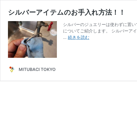
シルバーアイテムのお手入れ方法！！
シルバーのジュエリーは使わずに置い
についてご紹介します。 シルバーアイ
シ
…
続きを読む
ル
バ
ー
ア
イ
MITUBACI TOKYO
テ
ム
の
お
手
入
れ
方
法！！